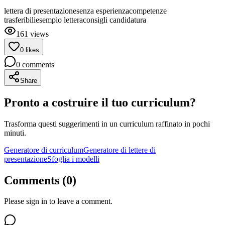
lettera di presentazione
senza esperienza
competenze
trasferibili
esempio lettera
consigli candidatura
161
views
0
likes
0
comments
Share
Pronto a costruire il tuo curriculum?
Trasforma questi suggerimenti in un curriculum raffinato in pochi
minuti.
Generatore di curriculum
Generatore di lettere di
presentazione
Sfoglia i modelli
Comments (
0
)
Please sign in to leave a comment.