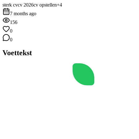
sterk cv
cv 2026
cv opstellen
+
4
7 months ago
156
0
0
Voettekst