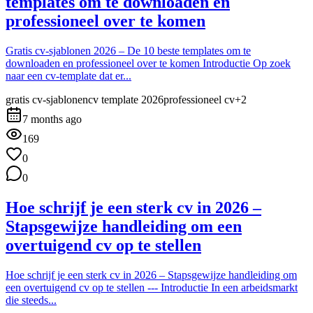
templates om te downloaden en
professioneel over te komen
Gratis cv-sjablonen 2026 – De 10 beste templates om te
downloaden en professioneel over te komen Introductie Op zoek
naar een cv‑template dat er...
gratis cv-sjablonen
cv template 2026
professioneel cv
+
2
7 months ago
169
0
0
Hoe schrijf je een sterk cv in 2026 –
Stapsgewijze handleiding om een
overtuigend cv op te stellen
Hoe schrijf je een sterk cv in 2026 – Stapsgewijze handleiding om
een overtuigend cv op te stellen --- Introductie In een arbeidsmarkt
die steeds...